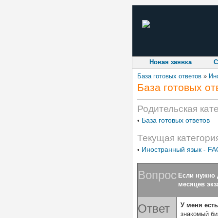
Новая заявка
С
База готовых ответов
»
Ин
База готовых от
Родительская кат
База готовых ответов
•
Текущая категори
Иностранный язык - FA
•
Вопрос
Если нужно 
месяцев экз
У меня ест
Ответ
знакомый би