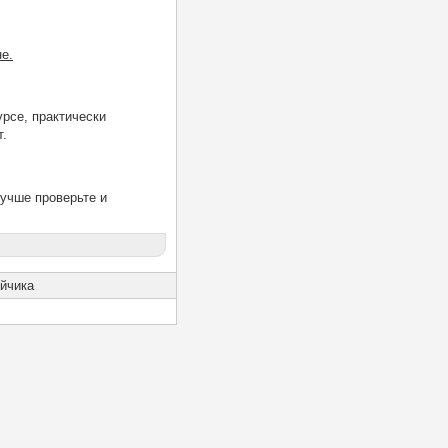
е.
урсе, практически
т.
лучше проверьте и
йчика