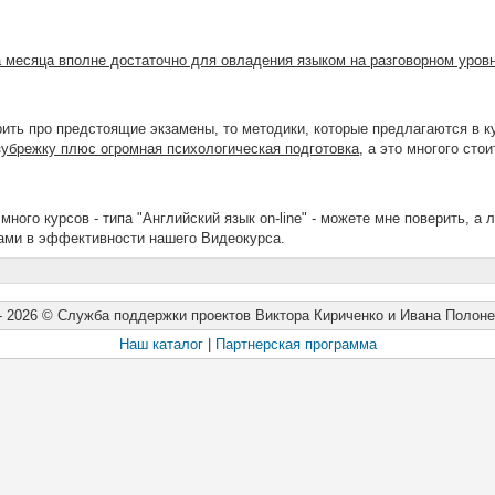
ва месяца вполне достаточно для овладения языком на разговорном уровн
рить про предстоящие экзамены, то методики, которые предлагаются в к
убрежку плюс огромная психологическая подготовка
, а это многого стои
ного курсов - типа "Английский язык on-line" - можете мне поверить, а 
ами в эффективности нашего Видеокурса.
- 2026
©
Служба поддержки проектов Виктора Кириченко и Ивана Полоне
Наш каталог
|
Партнерская программа