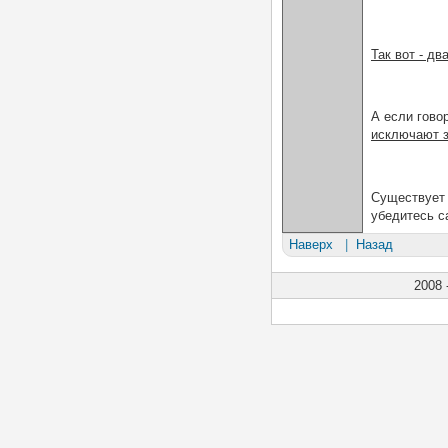
Так вот - д
А если гово
исключают з
Существует м
убедитесь с
Наверх
|
Назад
2008 