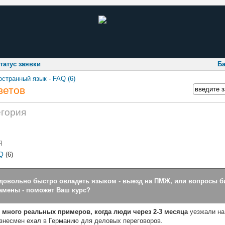
татус заявки
Ба
остранный язык - FAQ (6)
ветов
егория
я
Q
(6)
довольно быстро овладеть языком - выезд на ПМЖ, или вопросы би
амены - поможет Ваш курс?
ь много реальных примеров, когда люди через 2-3 месяца
уезжали на
знесмен ехал в Германию для деловых переговоров.